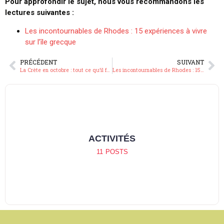
Pour approfondir le sujet, nous vous recommandons les
lectures suivantes :
Les incontournables de Rhodes : 15 expériences à vivre
sur l’île grecque
PRÉCÉDENT
SUIVANT
La Crète en octobre : tout ce qu’il faut savoir sur le climat, les billets et les activités
Les incontournables de Rhodes : 15 expériences a vivre sur l’ile grecque
ACTU
15
POSTS