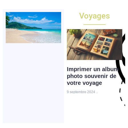
Voyages
Albanie paysage :
Imprimer un album
C
merveilles
u
photo souvenir de
un
naturelles des sites
mbre
votre voyage
M
côtiers classés
us
pr
9 septembre 2024
UNESCO
2 a
6 juin 2026