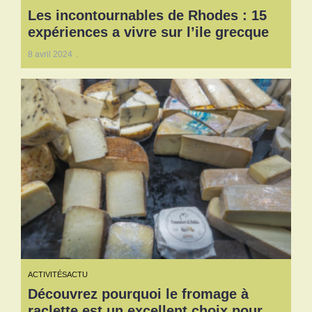
Les incontournables de Rhodes : 15
expériences a vivre sur l’ile grecque
8 avril 2024
ACTIVITÉS
ACTU
Découvrez pourquoi le fromage à
raclette est un excellent choix pour