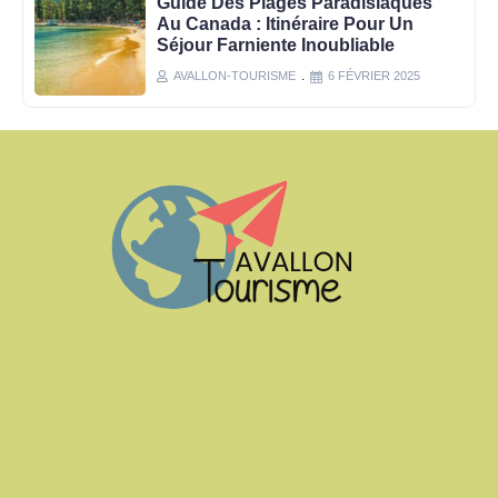
Guide Des Plages Paradisiaques
Au Canada : Itinéraire Pour Un
Séjour Farniente Inoubliable
AVALLON-TOURISME
6 FÉVRIER 2025