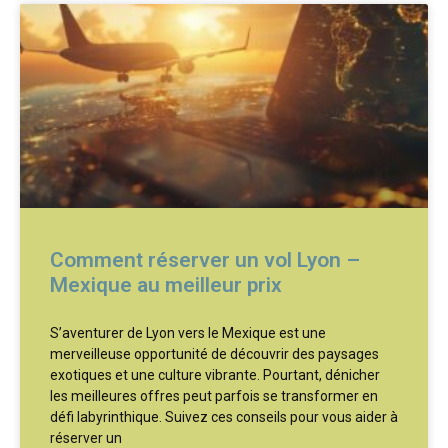
Comment réserver un vol Lyon –
Mexique au meilleur prix
S’aventurer de Lyon vers le Mexique est une
merveilleuse opportunité de découvrir des paysages
exotiques et une culture vibrante. Pourtant, dénicher
les meilleures offres peut parfois se transformer en
défi labyrinthique. Suivez ces conseils pour vous aider à
réserver un