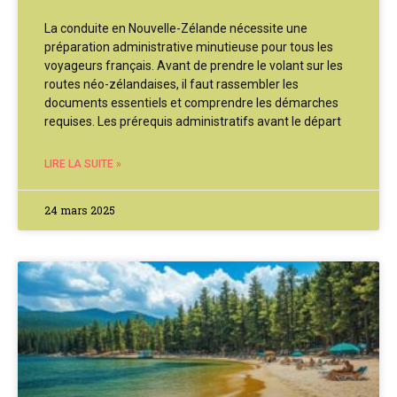
La conduite en Nouvelle-Zélande nécessite une
préparation administrative minutieuse pour tous les
voyageurs français. Avant de prendre le volant sur les
routes néo-zélandaises, il faut rassembler les
documents essentiels et comprendre les démarches
requises. Les prérequis administratifs avant le départ
LIRE LA SUITE »
24 mars 2025